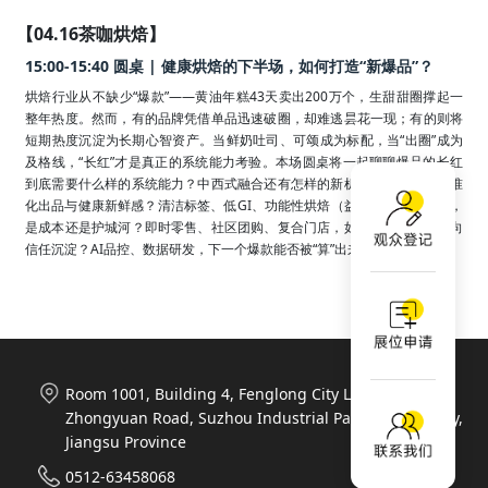
【04.16茶咖烘焙】
15:00-15:40 圆桌 | 健康烘焙的下半场，如何打造“新爆品”？
烘焙行业从不缺少“爆款”——黄油年糕43天卖出200万个，生甜甜圈撑起一
整年热度。然而，有的品牌凭借单品迅速破圈，却难逃昙花一现；有的则将
短期热度沉淀为长期心智资产。当鲜奶吐司、可颂成为标配，当“出圈”成为
及格线，“长红”才是真正的系统能力考验。本场圆桌将一起聊聊爆品的长红
到底需要什么样的系统能力？中西式融合还有怎样的新机会？如何平衡标准
化出品与健康新鲜感？清洁标签、低GI、功能性烘焙（益生菌、高蛋白），
是成本还是护城河？即时零售、社区团购、复合门店，如何从流量触达走向
信任沉淀？AI品控、数据研发，下一个爆款能否被“算”出来？
Room 1001, Building 4, Fenglong City Life Plaza, 788
Zhongyuan Road, Suzhou Industrial Park, Suzhou City,
Jiangsu Province
0512-63458068