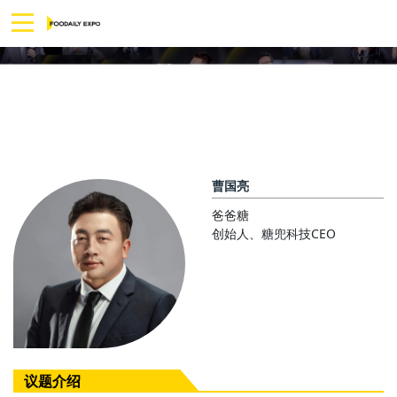
曹国亮
爸爸糖
创始人、糖兜科技CEO
议题介绍