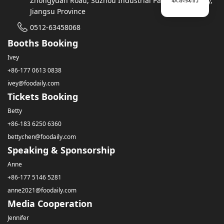
Zhongyuan Road, Suzhou Industrial Park, Suzhou City,
Jiangsu Province
0512-63458068
Booths Booking
Ivey
+86-177 0613 0838
ivey@foodaily.com
Tickets Booking
Betty
+86-183 6250 6360
bettychen@foodaily.com
Speaking & Sponsorship
Anne
+86-177 5146 5281
anne2021@foodaily.com
Media Cooperation
Jennifer