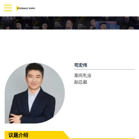
苟宏伟
塞尚乳业
副总裁
议题介绍