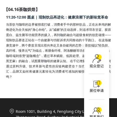
【04.16茶咖烘焙】
11:20-12:00 圆桌 | 现制饮品再进化：健康浪潮下的新味觉革命
当茶饮与咖啡的边界被彻底打破，消费者手中的那杯饮品，正在从单纯的解
馋进化为全天候的“身心补给”。从“减糖”的主动选择，到追求羽衣甘蓝、胶原
蛋白、益生菌等功能营养的摄入，再到咖奶融合与超级食材的创意碰撞——
现制饮品赛道正站在一个由健康与功能诉求共同推动的十字路口。 在这场健
康竞速中，两个赛道呈现出双向奔赴又各自破局的态势：茶饮端以“轻负担、
高纤维、慢养元气”为锚点，将膳食纤维、阿洛酮糖等功能性成分融入日常；
咖啡端则借势“超咖概念”，通过草本赋能、低因处理、超级食材（如姜黄、
黑芝麻）的融合，试图重塑咖啡的健康认知。 在千亿增量市场下，品牌如何
通过原料升级、技术革新与柔性供应链构建壁垒？当功能与情感在杯中交
汇，品牌又如何将健康元素转化为消费者可感知的愉悦体验与深度心智共
鸣？
Room 1001, Building 4, Fenglong City Life Plaza, 788