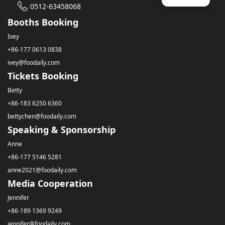
0512-63458068
Booths Booking
Ivey
+86-177 0613 0838
ivey@foodaily.com
Tickets Booking
Betty
+86-183 6250 6360
bettychen@foodaily.com
Speaking & Sponsorship
Anne
+86-177 5146 5281
anne2021@foodaily.com
Media Cooperation
Jennifer
+86-189 1369 9249
jennifer@foodaily.com