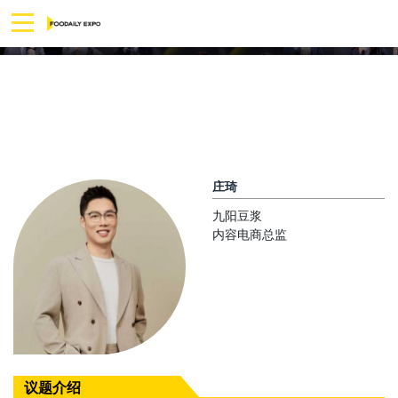
庄琦
九阳豆浆
内容电商总监
议题介绍