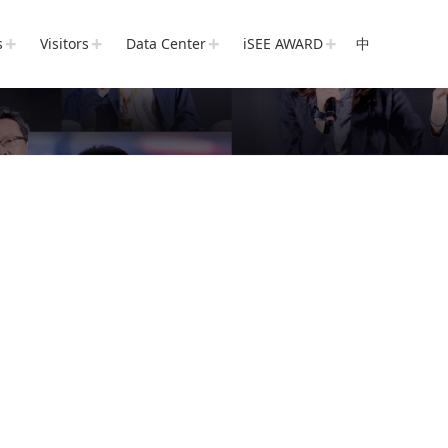
s
Visitors
Data Center
iSEE AWARD
中