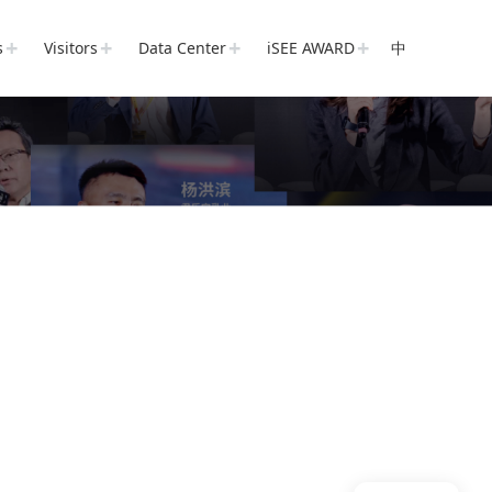
s
Visitors
Data Center
iSEE AWARD
中