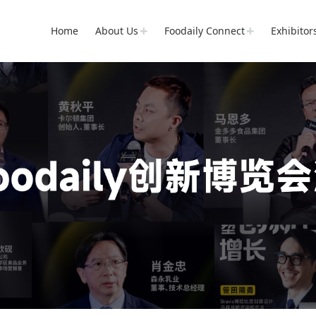
Home
About Us
Foodaily Connect
Exhibitor