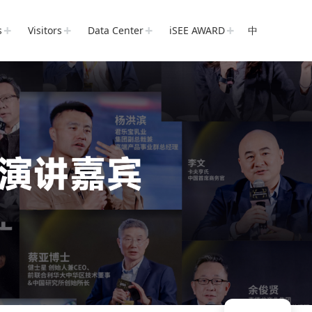
s
Visitors
Data Center
iSEE AWARD
中