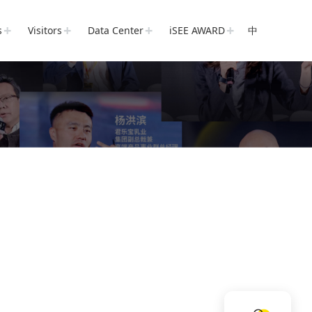
s
Visitors
Data Center
iSEE AWARD
中