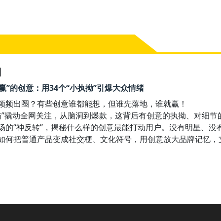
】
0 “想赢”的创意：用34个“小执拗”引爆大众情绪
频频出圈？有些创意谁都能想，但谁先落地，谁就赢！

番茄”撬动全网关注，从脑洞到爆款，这背后有创意的执拗、对细节
场的“神反转”，揭秘什么样的创意最能打动用户。没有明星、没
如何把普通产品变成社交梗、文化符号，用创意放大品牌记忆，