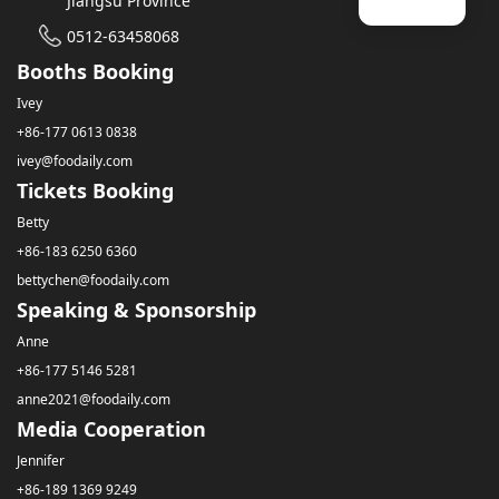
Jiangsu Province
0512-63458068
Booths Booking
Ivey
+86-177 0613 0838
ivey@foodaily.com
Tickets Booking
Betty
+86-183 6250 6360
bettychen@foodaily.com
Speaking & Sponsorship
Anne
+86-177 5146 5281
anne2021@foodaily.com
Media Cooperation
Jennifer
+86-189 1369 9249