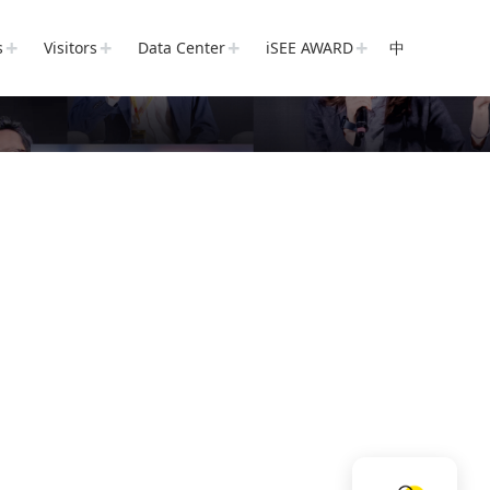
s
Visitors
Data Center
iSEE AWARD
中