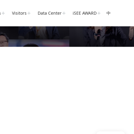
s
Visitors
Data Center
iSEE AWARD
中