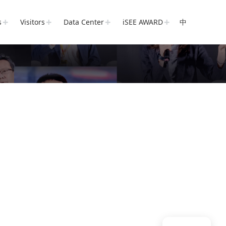
s
Visitors
Data Center
iSEE AWARD
中