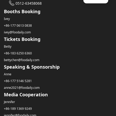
0512-63458068
Booths Booking
Ivey
+86-177 0613 0838
ivey@foodaily.com
Tickets Booking
Betty
+86-183 6250 6360
bettychen@foodaily.com
Speaking & Sponsorship
Anne
+86-177 5146 5281
anne2021@foodaily.com
Media Cooperation
Jennifer
+86-189 1369 9249
jennifer@foodaily.com