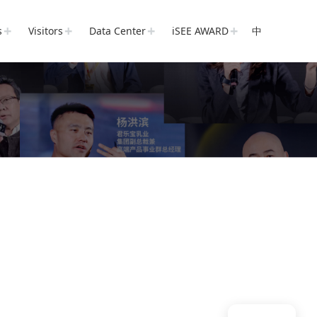
s
Visitors
Data Center
iSEE AWARD
中