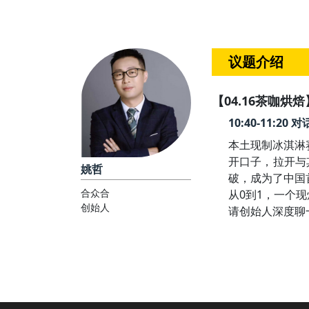
议题介绍
【04.16茶咖烘焙
10:40-11:
本土现制冰淇淋
开口子，拉开与
姚哲
破，成为了中国
合众合
从0到1，一个
创始人
请创始人深度聊