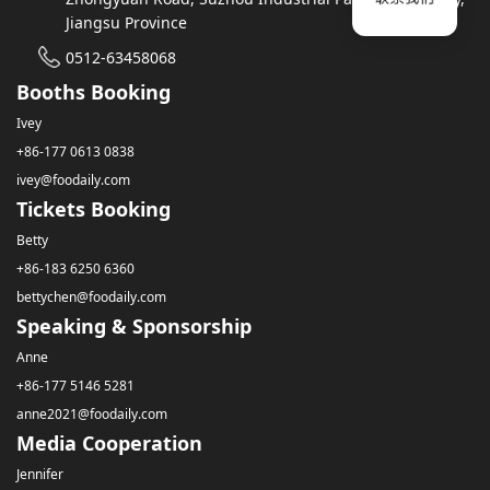
Jiangsu Province
0512-63458068
Booths Booking
Ivey
+86-177 0613 0838
ivey@foodaily.com
Tickets Booking
Betty
+86-183 6250 6360
bettychen@foodaily.com
Speaking & Sponsorship
Anne
+86-177 5146 5281
anne2021@foodaily.com
Media Cooperation
Jennifer