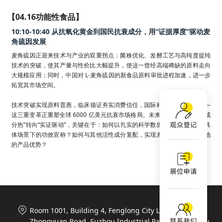
【04.16功能性食品】
10:10-10:40 从抗氧化黄金到国民抗衰成分，用“证据厚度”驱动麦
角硫因发展
麦角硫因正迎来技术与产业的双重拐点：菌株优化、发酵工艺与高纯度提纯
技术的突破，使其产量与性价比大幅提升，使这一曾经高端稀缺的原料走向
大规模应用；同时，中国对 L‑麦角硫因的新食品原料审批进程加速，进一步
拓宽其市场空间。

技术突破实现原料普惠，临床循证夯实消费信任，国际科研抢占制高点——
这三重变革正重塑全球 6000 亿美元抗衰市场格局。未来，行业竞争将从“成
分热”转向“实证驱动”，关键在于：如何以扎实的科学数据支撑麦角硫因在具
体场景下的功效宣称？如何与其他活性成分复配，实现差异化功效和可落地
的产品优势？
Room 1001, Building 4, Fenglong City Life Plaza, 788
Zhongyuan Road, Suzhou Industrial Park, Suzhou City,