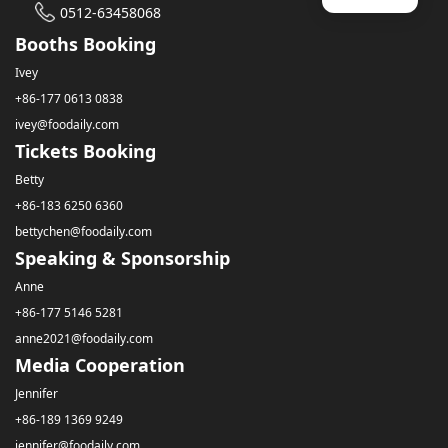
0512-63458068
Booths Booking
Ivey
+86-177 0613 0838
ivey@foodaily.com
Tickets Booking
Betty
+86-183 6250 6360
bettychen@foodaily.com
Speaking & Sponsorship
Anne
+86-177 5146 5281
anne2021@foodaily.com
Media Cooperation
Jennifer
+86-189 1369 9249
jennifer@foodaily.com