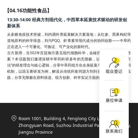
【04.16功能性食品】
13:30-14:00 经典方剂现代化，中西草本延衰技术驱动的研发创
新体系
从多糖免疫技术突破，到内调外养延衰解决方案落地；从红参、黑果枸杞等
道地原料的科学筛选，到与PQQ、虾青素等现代成分的协同创新——中草药
正在进入一个可量化、可验证、可产业化的新时代。

古方新用，当502年宫廷御方遇见现代细胞科学，会碰撞出怎样的抗衰新答
案？本话题我们邀请深耕中草药科研多年的无限极，以“东方智慧+现代方
法”的研发理念与核心逻辑，分享中草药组方在全身延衰与局部抗衰中的协同
机制，以琼玉膏研发为例，解读从传统药食同源方剂到全球化单品的转化实
践，分享无限极在原料筛选、组方创新、科学实证方面的全流程实践。
Room 1001, Building 4, Fenglong City Life Plaza, 788
Zhongyuan Road, Suzhou Industrial Park, Suzhou City,
Jiangsu Province