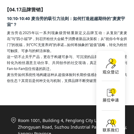
【04.17品牌营销】
10:10-10:40 麦当劳的吸引力法则：如何打造超越期待的“麦麦宇
宙”？
麦当劳在2025年以一系列现象级营销重新定义品牌互动：从复刻“麦麦
岛”与“四小福”IP，到召开粉丝大会赋予消费者新品决策权；从“祝你今年金拱
门”的祝福，到“CFC无笼养鸡”的承诺…如何将抽象的“超值”战略，转化为粉丝
可触摸、可参与的鲜活体验。

这一切不止关乎产品，更在于构建可参与、可沉浸的品牌体验，将消费场景
转化为粉丝愿意主动分享、共同创作的社交现场，真正实现从品牌传播到
Fan-to-Fan信任传递的跃迁。

麦当劳如何系统性地构建这种从超值体验到长期价值感的品牌主张与粉丝共
创生态？其背后是何种文化与机制，支撑品牌不断突破营销边界？
Room 1001, Building 4, Fenglong City Life Plaza, 788
Zhongyuan Road, Suzhou Industrial Park, Suzhou City,
Jiangsu Province