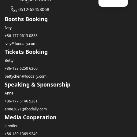
0512-63458068
Booths Booking
Ivey
+86-177 0613 0838
ivey@foodaily.com
Tickets Booking
Betty
+86-183 6250 6360
bettychen@foodaily.com
Speaking & Sponsorship
Anne
+86-177 5146 5281
anne2021@foodaily.com
Media Cooperation
Jennifer
+86-189 1369 9249