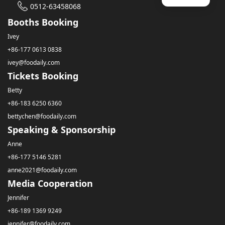
0512-63458068
Booths Booking
Ivey
+86-177 0613 0838
ivey@foodaily.com
Tickets Booking
Betty
+86-183 6250 6360
bettychen@foodaily.com
Speaking & Sponsorship
Anne
+86-177 5146 5281
anne2021@foodaily.com
Media Cooperation
Jennifer
+86-189 1369 9249
jennifer@foodaily.com