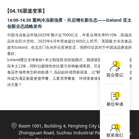
【04.16渠道变革】
14:00-14:30 重构冷冻新场景・共启增长新生态——Iceland 亚太
创新业态战略发布
中国冷冻食品市场2025年预计达7000亿元，年复合增长率约10%，高端冻
品存在巨大空间。2025年4月年营收超过400亿人民币、英国最大冷冻食品
超市Iceland，在北京门头沟开出亚洲首店，强势印证其对于中国冻品赛道的
看好。

Iceland通过全球食材+本土制造双供应链模式，既保留国际特色，又快速适
应本土口味，同时以极致性价比吸引价格敏感客群。它的杀入会给中国冷冻
食品市场带来怎样的机遇？ 冻品如何借势新渠道，让“鲜”感深入人心？又如
何成为满足家庭便捷早餐、儿童营养餐食、环球美食体验的完整品质生活解
决方案？
Room 1001, Building 4, Fenglong City Life Plaza, 788
Zhongyuan Road, Suzhou Industrial Park, Suzhou City,