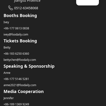
Jiangsu Province
0512-63458068
Booths Booking
Ivey
+86-177 0613 0838
ivey@foodaily.com
Tickets Booking
Betty
+86-183 6250 6360
bettychen@foodaily.com
Speaking & Sponsorship
Anne
+86-177 5146 5281
anne2021@foodaily.com
Media Cooperation
Jennifer
+86-189 1369 9249