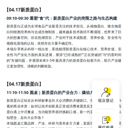
【04.17新质蛋白】
09:10-09:30 重塑“食”代：新质蛋白产业的突围之路与生态构建
新质蛋白正成为全球食品产业最受关注的技术前沿。从植物蛋白、微生物蛋
白到细胞培养肉与合成生物制造，越来越多技术路径不断涌现，也带来了巨
大的想象空间。但在热潮背后，产业对于技术成熟度、营养价值、安全性与
规模化落地的认知，依然存在大量不确定性。

本场分享将从科研一线出发，系统梳理新质蛋白在核心技术、营养价值、安
全性与产业化方面的真实进展，厘清“已经成熟的”“正在突破的”与“仍需时间
的”关键问题，并展望未来3–5年最具潜力的新质蛋白创新方向，助力产业建
立更加理性、清晰的判断框架。
【04.17新质蛋白】
11:10-11:50 圆桌｜新质蛋白的产业合力：撬动大众消费新增长
新质蛋白正站在从科研叙事走向大众消费的关键路口。但产业必须直面最朴
素的商业本质：如何让技术创新真正变成消费者愿意反复购买的商品？当高
蛋白遇上中式餐桌，当功能营养面对挑剔口感，新一代蛋白食品如何突破认
知壁垒，走向大众市场？

本场圆桌汇聚品牌、产业、科研与资本多方力量，直面现实挑战：口味接受