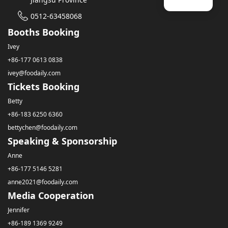
0512-63458068
Booths Booking
Ivey
+86-177 0613 0838
ivey@foodaily.com
Tickets Booking
Betty
+86-183 6250 6360
bettychen@foodaily.com
Speaking & Sponsorship
Anne
+86-177 5146 5281
anne2021@foodaily.com
Media Cooperation
Jennifer
+86-189 1369 9249