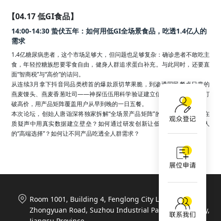
【04.17 低GI食品】
14:00-14:30 蛰伏五年：如何用低GI全场景食品，吃透1.4亿人的
需求
1.4亿糖尿病患者，这个市场足够大，但问题也足够复杂：确诊患者不敢吃主
食，年轻控糖族想要零食自由，健身人群追求蛋白补充。与此同时，还要直
面“智商税”与“高价”的诘问。

从连续3月拿下抖音同品类榜首的爆款原切苹果脆，到渗透国民餐桌日常的
燕麦馒头、燕麦香葱吐司——神探伍伍用科学验证建立信任，用成本重构打
破高价，用产品矩阵覆盖用户从早到晚的一日五餐。

本次论坛，创始人唐诣深将独家拆解“全场景产品矩阵”的布局逻辑：如何在
质疑声中用真实数据建立壁垒？如何通过研发创新让低GI不再只是少数人
的“高端选择”？如何让不同产品吃透全人群需求？
Room 1001, Building 4, Fenglong City Life Plaza, 788
Zhongyuan Road, Suzhou Industrial Park, Suzhou City,
Jiangsu Province