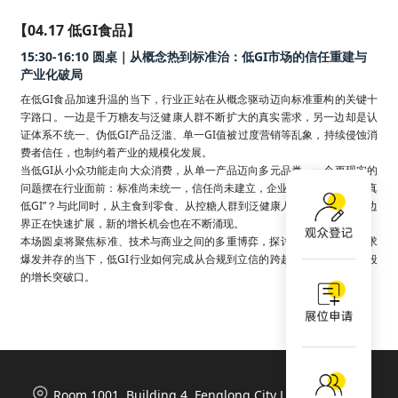
【04.17 低GI食品】
15:30-16:10 圆桌｜从概念热到标准治：低GI市场的信任重建与
产业化破局
在低GI食品加速升温的当下，行业正站在从概念驱动迈向标准重构的关键十
字路口。一边是千万糖友与泛健康人群不断扩大的真实需求，另一边却是认
证体系不统一、伪低GI产品泛滥、单一GI值被过度营销等乱象，持续侵蚀消
费者信任，也制约着产业的规模化发展。

当低GI从小众功能走向大众消费，从单一产品迈向多元品类，一个更现实的
问题摆在行业面前：标准尚未统一，信任尚未建立，企业如何证明“我才是真
低GI”？与此同时，从主食到零食、从控糖人群到泛健康人群，低GI的应用边
界正在快速扩展，新的增长机会也在不断涌现。

本场圆桌将聚焦标准、技术与商业之间的多重博弈，探讨在信任缺失与需求
爆发并存的当下，低GI行业如何完成从合规到立信的跨越，并寻找下一阶段
的增长突破口。
Room 1001, Building 4, Fenglong City Life Plaza, 788