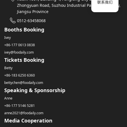
Zhongyuan Road, Suzhou Industrial Park, Suzhou City,
Jiangsu Province
0512-63458068
Booths Booking
Ivey
+86-177 0613 0838
ivey@foodaily.com
Tickets Booking
Betty
+86-183 6250 6360
bettychen@foodaily.com
Speaking & Sponsorship
Anne
+86-177 5146 5281
anne2021@foodaily.com
Media Cooperation