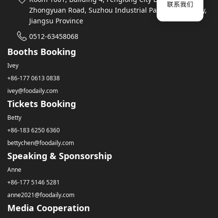
Zhongyuan Road, Suzhou Industrial Park, Suzhou City,
Jiangsu Province
0512-63458068
Booths Booking
Ivey
+86-177 0613 0838
ivey@foodaily.com
Tickets Booking
Betty
+86-183 6250 6360
bettychen@foodaily.com
Speaking & Sponsorship
Anne
+86-177 5146 5281
anne2021@foodaily.com
Media Cooperation