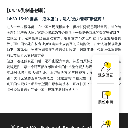
【04.16乳制品创新】
14:30-15:10 圆桌 | 液体蛋白，闯入“活力营养”新蓝海！
过去一年，液体蛋白在中国市场规模尚小，但增长势能已清晰显现。当传统
液态乳品增长见顶，它是否将成为乳企撬动下一条增长曲线的关键突破口？

放眼全球，液体蛋白已在运动营养、临床营养与大众即饮市场跑通成熟路
径，而中国仍处在从专业验证走向大众普及的关键阶段。在新人群新场景推
动下，液体蛋白补充逐渐演变为覆盖运动恢复、居家康养、代餐与体重管理
的日常活力营养解决方案。

但这一赛道的真正门槛，远不止配方本身。从蛋白原料选择到生产工艺与包
装稳定性，每一个环节都在考验企业的技术整合能力与产业耐力。 

本场对话将汇聚头部乳企、上游解决方案与投资方，直面行业最核心的问
题：为什么液体蛋白“好做概念，难做规模”？稳定性、口感与成本，谁才是
真正的生死线？哪些新型蛋白原料与技术，正在打开下一轮产品创新窗口？
海外经验又该如何被中国市场真正复制与放大？
Room 1001, Building 4, Fenglong City Life Plaza, 788