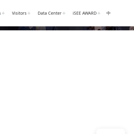
s
Visitors
Data Center
iSEE AWARD
中