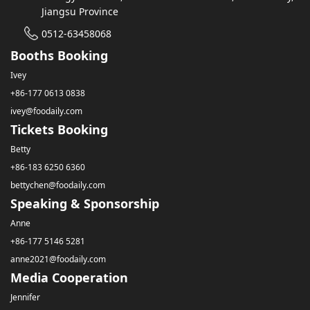
Jiangsu Province
0512-63458068
Booths Booking
Ivey
+86-177 0613 0838
ivey@foodaily.com
Tickets Booking
Betty
+86-183 6250 6360
bettychen@foodaily.com
Speaking & Sponsorship
Anne
+86-177 5146 5281
anne2021@foodaily.com
Media Cooperation
Jennifer