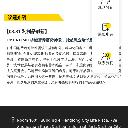
议题介绍
【03.31 乳制品创新】
11:10-11:40 功能营养蓄势待发，托起乳企增长新曲线
在中国消费者对营养需求日益精细化、科学化的当下，乳品行业正迎来从“基
础营养”向“专业功能营养”转型的关键机遇：运动营养、儿童发育、银发健康
等细分赛道高速增长，催生千亿级市场蓝海。然而，如何将乳企的原料优
势、技术积累与消费者精准需求结合，从单一乳品向功能化、场景化营养解
决方案升级，仍是行业亟待破解的命题。对于乳品品牌来说，如何利用自身
的核心优势，迅速切入这一赛道，抢占先机？从目标人群定位、多元化产品
布局，到多场景的深度渗透，又有哪些切实可行的市场突破路径？
Room 1001, Building 4, Fenglong City Life Plaza, 788
Zhongyuan Road, Suzhou Industrial Park, Suzhou City,