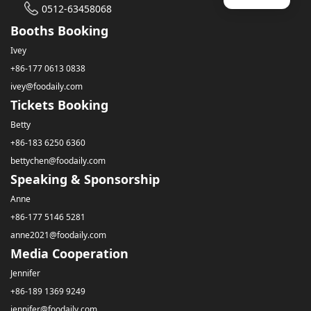
0512-63458068
Booths Booking
Ivey
+86-177 0613 0838
ivey@foodaily.com
Tickets Booking
Betty
+86-183 6250 6360
bettychen@foodaily.com
Speaking & Sponsorship
Anne
+86-177 5146 5281
anne2021@foodaily.com
Media Cooperation
Jennifer
+86-189 1369 9249
jennifer@foodaily.com