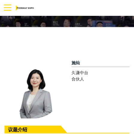
施灿
久谦中台
合伙人
议题介绍