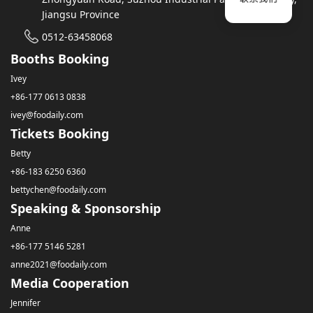
Jiangsu Province
0512-63458068
Booths Booking
Ivey
+86-177 0613 0838
ivey@foodaily.com
Tickets Booking
Betty
+86-183 6250 6360
bettychen@foodaily.com
Speaking & Sponsorship
Anne
+86-177 5146 5281
anne2021@foodaily.com
Media Cooperation
Jennifer