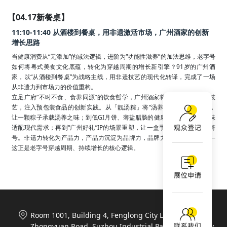
【04.17新餐桌】
11:10-11:40 从酒楼到餐桌，用非遗激活市场，广州酒家的创新
增长思路
当健康消费从“无添加”的减法逻辑，进阶为“功能性滋养”的加法思维，老字号
如何将粤式美食文化底蕴，转化为穿越周期的增长新引擎？91岁的广州酒
家，以“从酒楼到餐桌”为战略主线，用非遗技艺的现代化转译，完成了一场
从非遗力到市场力的价值重构。

立足广府“不时不食、食养同源”的饮食哲学，广州酒家将七代传承的非遗技
艺，注入预包装食品的创新实践。从「靓汤粽」将“汤养人”智慧融入时令，
让一颗粽子承载汤养之味；到低GI月饼、薄盐腊肠的健康升级，让传统风味
适配现代需求；再到“广州好礼”IP的场景重塑，让一盒手信成为城市文化符
号。非遗力转化为产品力，产品力沉淀为品牌力，品牌力释放为市场力——
这正是老字号穿越周期、持续增长的核心逻辑。
Room 1001, Building 4, Fenglong City Life Plaza, 788
Zhongyuan Road, Suzhou Industrial Park, Suzhou City,