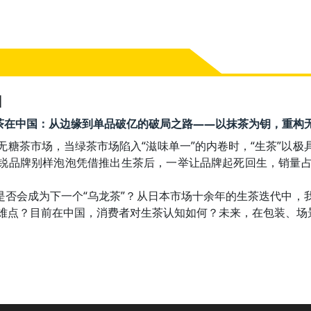
】
:30 生茶在中国：从边缘到单品破亿的破局之路——以抹茶为钥，重
无糖茶市场，当绿茶市场陷入“滋味单一”的内卷时，“生茶”以极
锐品牌别样泡泡凭借推出生茶后，一举让品牌起死回生，销量占比
类是否会成为下一个“乌龙茶”？从日本市场十余年的生茶迭代中，
难点？目前在中国，消费者对生茶认知如何？未来，在包装、场