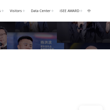
s
Visitors
Data Center
iSEE AWARD
中