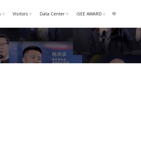
s
Visitors
Data Center
iSEE AWARD
中