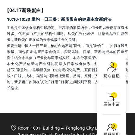
【04.17新质蛋白】
10:10-10:30 重构一日三餐：新质蛋白的健康主食新解法
主食是中国饮食结构中最稳定、最高频的消费场景，但长期以来也存在碳水
过多、优质蛋白不足的结构性问题。从蛋白强化米饭、烘焙食品到功能代
餐，新质蛋白正在成为未来健康主食的关键。

但要走进中国人一日三餐，核心命题不是“替代”，而是“融合”——如何在馒头
米饭、面包面条这些日常食物里，实现风味、口感、营养与成本的四重平
衡？结合未冉蛋白产业化与应用端实践，本次分享将探讨新质蛋白如何通过
本土化产品创新与产业链协同融入日常饮食体系，让健康主食既“吃得
起”又“愿意吃”，推动新质蛋白走向规模化消费。,直面新质蛋白产业的现实挑
战：口味、成本、渠道与消费者接受度。品牌、原料、产业资本多方共同讨
论，新质蛋白如何在“好吃”“好用”“好卖”之间找到平衡，探索真正可持续的增
长路径。
Room 1001, Building 4, Fenglong City Life Plaza, 788
Zhongyuan Road, Suzhou Industrial Park, Suzhou City,