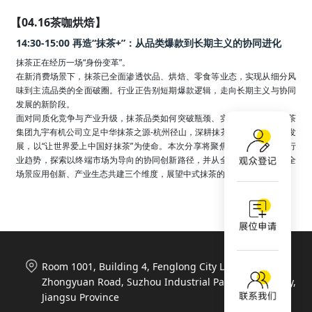
【04.16茶咖烘焙】
14:30-15:00 再造“抹茶+”：从品类爆款到长期主义的协同进化
抹茶正在经历一场“身份变革”。

在新消费场景下，抹茶已全面渗透饮品、烘焙、零食等业态，实现从细分风
味到主流品类的全面破圈。行业正告别短期爆款逻辑，走向长期主义与协同
发展的新阶段。

面对同质化竞争与产业升级，抹茶品类如何突破瓶颈、实现价值跃迁？浙茶
集团九宇有机公司立足中华抹茶之源-杭州径山，深耕抹茶全产业链高质量发
展，以“让世界爱上中国好抹茶”为使命。本次分享将聚焦新消费下的抹茶行
业趋势，探索以终端市场为导向的协同创新路径，并从全链路品质标准、全
场景应用创新、产业生态共建三个维度，展望中式抹茶的未来。
Room 1001, Building 4, Fenglong City Life Plaza, 788
Zhongyuan Road, Suzhou Industrial Park, Suzhou City,
Jiangsu Province