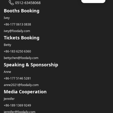
0512-63458068
Booths Booking
Ivey
+86-177 0613 0838
ivey@foodaily.com
Tickets Booking
Betty
+86-183 6250 6360
bettychen@foodaily.com
Speaking & Sponsorship
Anne
+86-177 5146 5281
anne2021@foodaily.com
Media Cooperation
Jennifer
+86-189 1369 9249
jennifer@foodaily.com