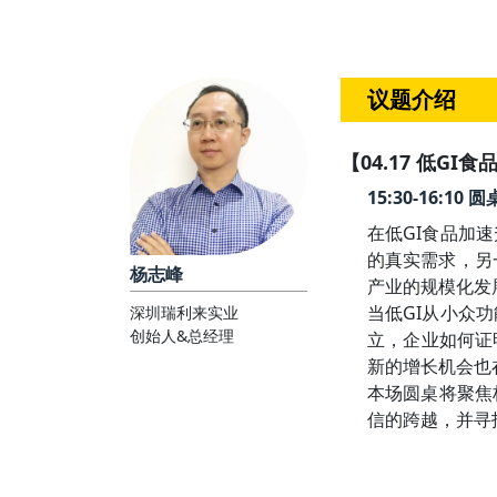
议题介绍
【04.17 低GI食
15:30-16
在低GI食品加
的真实需求，另
杨志峰
产业的规模化发展
当低GI从小众
深圳瑞利来实业
创始人&总经理
立，企业如何证
新的增长机会也
本场圆桌将聚焦
信的跨越，并寻