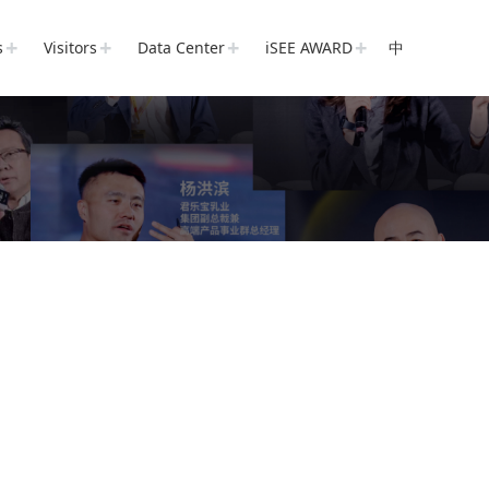
s
Visitors
Data Center
iSEE AWARD
中