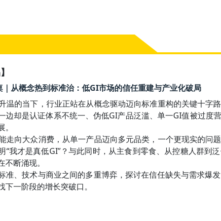
品】
:10 圆桌｜从概念热到标准治：低GI市场的信任重建与产业化破局
速升温的当下，行业正站在从概念驱动迈向标准重构的关键十字
一边却是认证体系不统一、伪低GI产品泛滥、单一GI值被过度
。

功能走向大众消费，从单一产品迈向多元品类，一个更现实的问
明“我才是真低GI”？与此同时，从主食到零食、从控糖人群到
在不断涌现。

标准、技术与商业之间的多重博弈，探讨在信任缺失与需求爆发
找下一阶段的增长突破口。