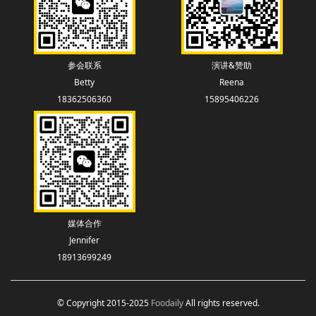
参会联系
演讲&赞助
Betty
Reena
18362506360
15895406226
媒体合作
Jennifer
18913699249
© Copyright 2015-2025
Foodaily
All rights reserved.