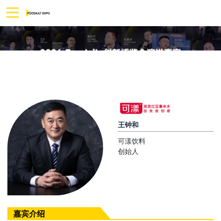
王钟和
可漾饮料
创始人
嘉宾介绍