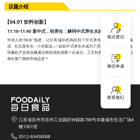
议题介绍
【04.01 饮料创新】
11:10-11:40 新中式，轻养生：解码中式养生水的爆款密码
年轻人的“续命”焦虑，让日常滋补的风吹到了中式养生水赛道。洛神酸梅
汤、红豆薏米水、小吊梨汤...一款款中式养生水成为了消费者的新“水替”，这
些爆款产品背后藏着怎样的深刻洞察？从成分、工艺到新场景，如何推动品
类向更广阔的市场迈进？
江苏省苏州市苏州工业园区钟园路788号丰隆城市生活广场4
幢1001室
0512-63458068