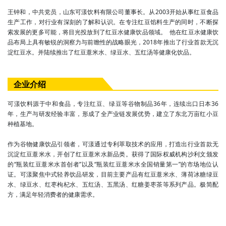
王钟和，中共党员，山东可漾饮料有限公司董事长。从2003开始从事红豆食品
生产工作，对行业有深刻的了解和认识。在专注红豆馅料生产的同时，不断探
索发展的更多可能，将目光投放到了红豆水健康饮品领域。  他在红豆水健康饮
品布局上具有敏锐的洞察力与前瞻性的战略眼光，2018年推出了行业首款无沉
淀红豆水。并陆续推出了红豆薏米水、绿豆水、五红汤等健康化饮品。
企业介绍
可漾饮料源于中和食品，专注红豆、绿豆等谷物制品36年，连续出口日本36
年，生产与研发经验丰富，形成了全产业链发展优势，建立了东北万亩红小豆
种植基地。
作为谷物健康饮品引领者，可漾通过专利萃取技术的应用，打造出行业首款无
沉淀红豆薏米水，开创了红豆薏米水新品类。获得了国际权威机构沙利文颁发
的“瓶装红豆薏米水首创者”以及“瓶装红豆薏米水全国销量第一”的市场地位认
证。可漾聚焦中式轻养饮品研发，目前主要产品有红豆薏米水、薄荷冰糖绿豆
水、绿豆水、红枣枸杞水、五红汤、五黑汤、红糖姜枣茶等系列产品。极简配
方，满足年轻消费者的健康需求。