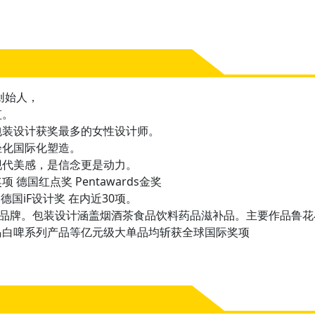
创始⼈，
监。
包装设计获奖最多的⼥性设计师。
轻化国际化塑造。
现代美感，是信念更是动⼒。
德国红点奖 Pentawards⾦奖
德国iF设计奖 在内近30项。
销品牌。包装设计涵盖烟酒茶⾷品饮料药品滋补品。主要作品鲁
⽩啤系列产品等亿元级⼤单品均斩获全球国际奖项 