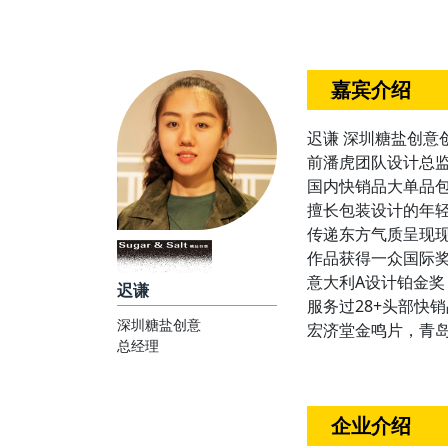
嘉宾介绍
迟谦 深圳糖盐创意
前潘虎团队设计总
国内快销品⼤单品
擅长包装设计的年
传递东⽅⽓质呈现
作品获得⼀众国际奖项 
意⼤利A设计铂⾦奖 
迟谦
服务过28+头部快
深圳糖盐创意
宏济堂⾦鸣⽚，青岛
总经理
企业介绍