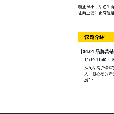
糖盐虽⼩，活⾊⽣
让商业设计更有温
议题介绍
【04.01 品牌营
11:10-11:
从洞察消费者审
人一眼心动的产
感”？