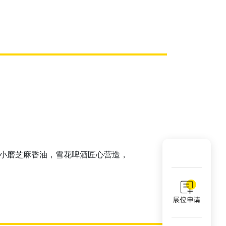
花⼩磨芝⿇⾹油，雪花啤酒匠⼼营造，