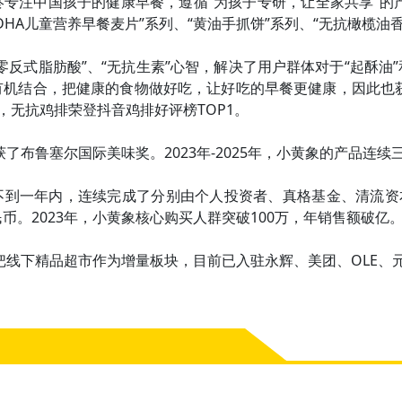
终专注中国孩⼦的健康早餐，遵循“为孩⼦专研，让全家共享”的
DHA儿童营养早餐麦片”系列、“黄油手抓饼”系列、“无抗橄榄油
零反式脂肪酸”、“无抗生素”心智，解决了用户群体对于“起酥油
有机结合，把健康的⻝物做好吃，让好吃的早餐更健康，因此也
1，无抗鸡排荣登抖音鸡排好评榜TOP1。
获了布鲁塞尔国际美味奖。2023年-2025年，小黄象的产品连续
到一年内，连续完成了分别由个人投资者、真格基金、清流资本
币。2023年，小黄象核心购买人群突破100万，年销售额破亿。
将把线下精品超市作为增量板块，目前已入驻永辉、美团、OLE