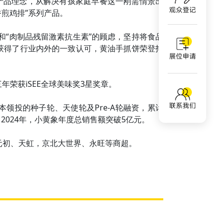
产品理念，从解决有孩家庭早餐这一刚需情景出
香煎鸡排”系列产品。
”和“肉制品残留激素抗生素”的顾虑，坚持将食品
获得了行业内外的一致认可，黄油手抓饼荣登抖
三年荣获iSEE全球美味奖3星奖章。
领投的种子轮、天使轮及Pre-A轮融资，累计
2024年，小黄象年度总销售额突破5亿元。
、元初、天虹，京北大世界、永旺等商超。