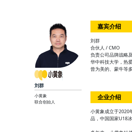
嘉宾介绍
刘群
合伙⼈ / CMO
负责公司品牌战略
华中科技⼤学，热
曾为美的、蒙⽜等
刘群
小黄象
企业介绍
联合创始人
小黄象成立于202
品，中国国家U18