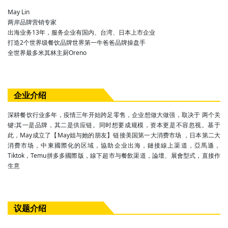
May Lin
两岸品牌营销专家
出海业务13年，服务企业有国内、台湾、日本上市企业
打造2个世界级餐饮品牌世界第一牛爸爸品牌操盘手
全世界最多米其林主厨Oreno
企业介绍
深耕餐饮行业多年，疫情三年开始跨足零售，企业想做大做强，取决于 两个关
键:其一是品牌，其二是供应链。同时想要成规模，资本更是不容忽视。基于
此，May成立了【May姐与她的朋友】链接美国第一大消费市场 ，日本第二大
消费市场，中東國際化的区域，協助企业出海，鏈接線上渠道，亞馬遜，
Tiktok，Temu拼多多國際版，線下超市与餐飲渠道，論壇、展會型式，直接作
生意
议题介绍