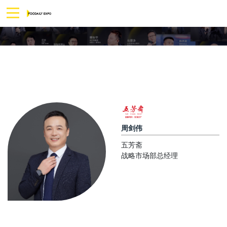
周剑伟
五芳斋
战略市场部总经理