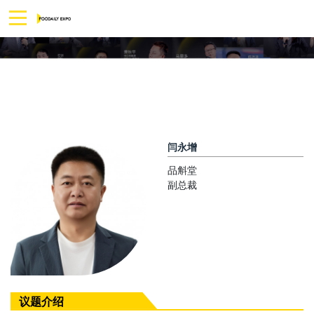
闫永增
品斛堂
副总裁
议题介绍