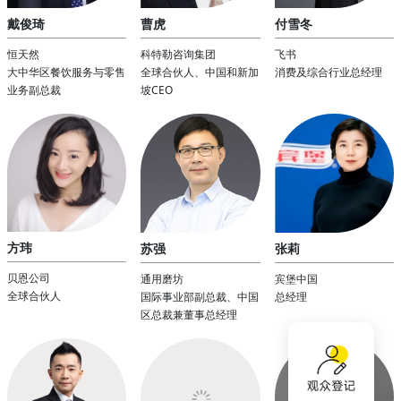
戴俊琦
曹虎
付雪冬
恒天然
科特勒咨询集团
飞书
大中华区餐饮服务与零售
全球合伙人、中国和新加
消费及综合行业总经理
业务副总裁
坡CEO
方玮
苏强
张莉
贝恩公司
通用磨坊
宾堡中国
全球合伙人
国际事业部副总裁、中国
总经理
区总裁兼董事总经理