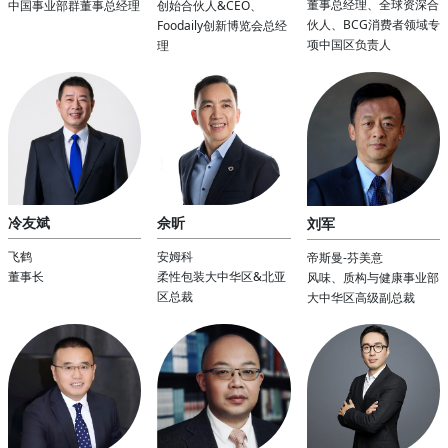
董事总经理、全球资深合
中国事业部群董事总经理
创始合伙人&CEO、
伙人、BCG消费者领域专
Foodaily创新博览会总经
项中国区负责人
理
冷友斌
佘昕
刘军
飞鹤
安姆科
帝斯曼-芬美意
董事长
柔性包装大中华区&北亚
风味、质构与健康事业部
区总裁
大中华区高级副总裁