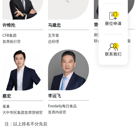
曾健
许惟抡
马建忠
新潮传媒
CFB集团
五芳斋
联合创始人、联席总裁
首席执行官
总经理
李运飞
蔡宏
Foodaily每日食品
雀巢
首席内容官
大中华区集团首席营销官
注：以上排名不分先后